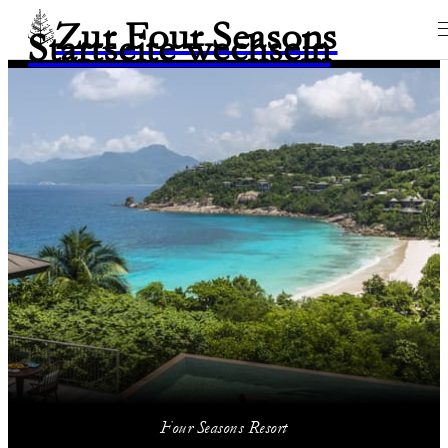
Zur Four Seasons
Startseite wechseln
Four Seasons Resort