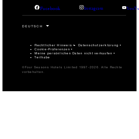
Facebook
Instagram
YouTu
Rechtlicher Hinweis
Datenschutzerklärung
Cookie-Präferenzen
Meine persönlichen Daten nicht verkaufen
Teilhabe
©Four Seasons Hotels Limited 1997-2026. Alle Rechte
vorbehalten.