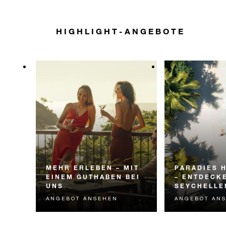
HIGHLIGHT-ANGEBOTE
MEHR ERLEBEN – MIT
PARADIES 
EINEM GUTHABEN BEI
– ENTDECKE
UNS
SEYCHELLE
ANGEBOT ANSEHEN
ANGEBOT AN
Genießen Sie unvergessliche
Wir schenken Ih
Momente mit einem Guthaben,
Übernachtung, 
das Ihren Aufenthalt noch
Aufenthalt bei 