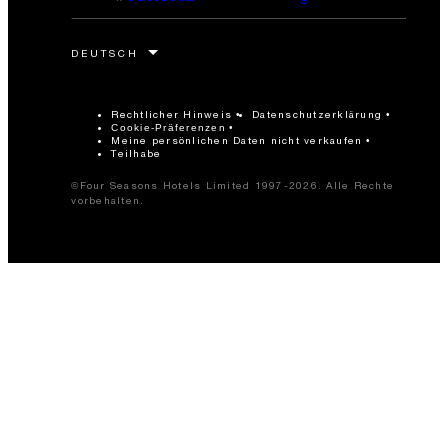
Rechtlicher Hinweis
Datenschutzerklärung
Cookie-Präferenzen
Meine persönlichen Daten nicht verkaufen
Teilhabe
©Four Seasons Hotels Limited 1997-2026. Alle Rechte
vorbehalten.