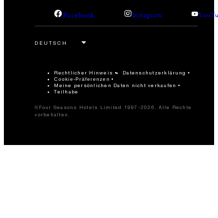
Facebook
Instagram
YouTu
Rechtlicher Hinweis
Datenschutzerklärung
Cookie-Präferenzen
Meine persönlichen Daten nicht verkaufen
Teilhabe
©Four Seasons Hotels Limited 1997-2026. Alle Rechte
vorbehalten.