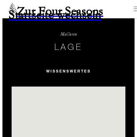
Zur Four Seasons
Startseite wechseln
Mallorca
LAGE
WISSENSWERTES