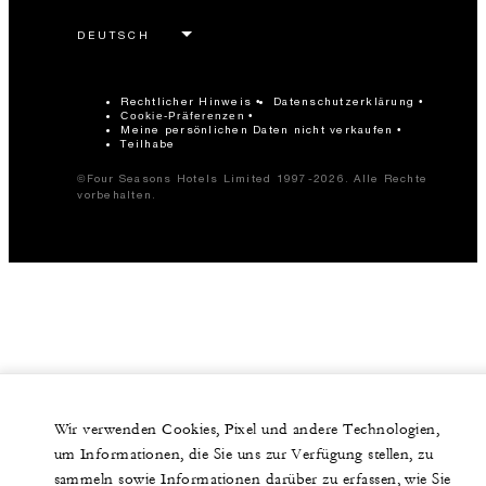
Rechtlicher Hinweis
Datenschutzerklärung
Cookie-Präferenzen
Meine persönlichen Daten nicht verkaufen
Teilhabe
©Four Seasons Hotels Limited 1997-2026. Alle Rechte
vorbehalten.
Wir verwenden Cookies, Pixel und andere Technologien,
um Informationen, die Sie uns zur Verfügung stellen, zu
sammeln sowie Informationen darüber zu erfassen, wie Sie