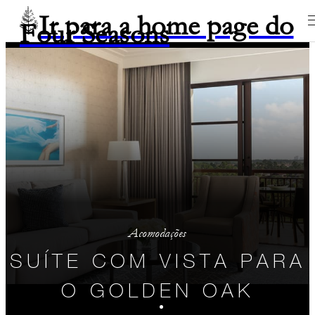
Ir para a home page do
Four Seasons
Acomodações
SUÍTE COM VISTA PARA
O GOLDEN OAK