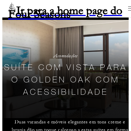
Ir para a home page do
Four Seasons
Acomodações
SUÍTE COM VISTA PARA
O GOLDEN OAK COM
ACESSIBILIDADE
Duas varandas e móveis elegantes em tons creme e
laranja dão um toque caloroso a estas suítes em forma