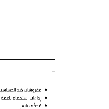
مفروشات ضد الحساسية
رِداءات استحمام ناعمة 
مُجفِّف شعر