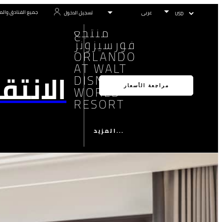
جميع الفنادق والم
تسجيل الدخول
منتجع
فورسيزونز
ORLANDO
AT WALT
الانتق
DISNEY
WORLD®
مراجعة الأسعار
RESORT
المزيد...