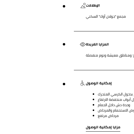
الإطلالات
مجمع "جولدن أوك" السكني
المزايا الفريدة
م؛ ومناطق معيشة ونوم منفصلة
إمكانية الوصول
 بدخول الكرسي المتحرك
ل أبواب منخفضة الارتفاع
وحدة دش داخل الحمام
ض الاستحمام والمرحاض
مرحاض مرتفع
مزايا إمكانية الوصول