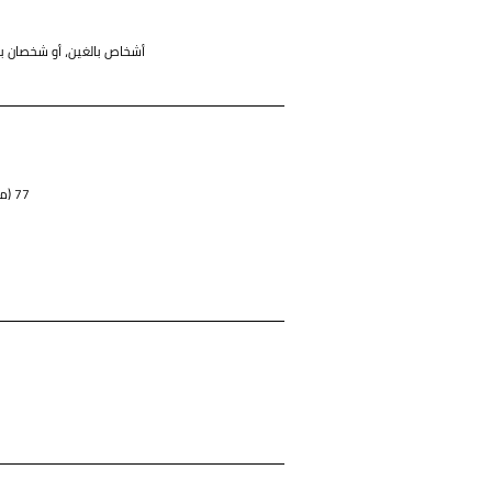
3 أشخاص بالغين، أو شخصان بالغا
825 (قدم مربع) 77 (متر مربع)