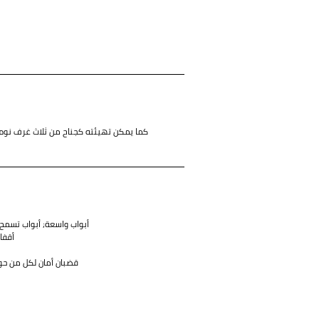
كما يمكن تهيئته كجناح من ثلاث غرف نو
أبواب واسعة; أبواب تسمح
أقفا
قضبان أمان لكل من حو