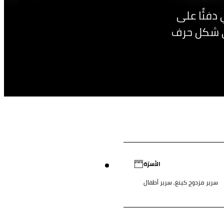
 دفئًا على
لة على مجمع "جولدن
الأسرّة
سرير مزدوج كينغ, سرير أطفال