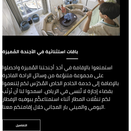
باقات استثنائية في الأجنحة المُميزة
استمتعوا بالإقامة في أحد أجنحتنا المُميزة واحصلوا
على مجموعة متنوّعة من وسائل الراحة الفاخرة
بالإضافة إلى خدمة الخادم الخاص المُكرّس لكم لِتنعموا
بقضاء إجازة لا تُنسى في الرياض. اسمحوا لنا أن نُرتّب
لكم تنقّلات المطار أثناء استمتاعكُم ببوفيه الإفطار
اليومي والميني بار المجاني خلال إقامتكم معنا.
التفاصيل