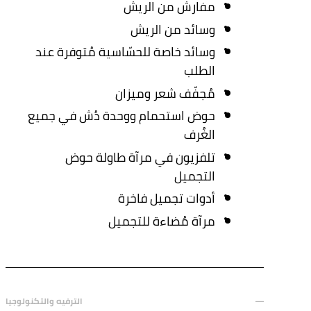
مفارش من الريش
وسائد من الريش
وسائد خاصة للحسّاسية مُتوفرة عند
الطلب
مُجفّف شعر وميزان
حوض استحمام ووحدة دُش في جميع
الغُرف
تلفزيون في مرآة طاولة حوض
التجميل
أدوات تجميل فاخرة
مرآة مُضاءة للتجميل
الترفيه والتكنولوجيا