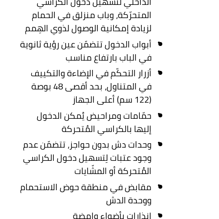
الداخلي لتسهيل دخول الكراسي
المتحرّكة، وباب منزلق في الحمام
لزيادة إمكانية الوصول لذوي الهِمم
أبواب الدخول تتضمّن عين رؤية ثانوية
في الباب بارتفاع مناسب
أزرار التحكّم في الإضاءة والتكييف
في المتناول، بحد أقصى 48 بوصة
(122 سم) أعلى الجهاز
حمّامات ومراحيض يُمكن الدخول
إليها بالكراسي المُتحركة
وحدات دش بدون حواجز، تتضمّن عدم
وجود عتبات لِتسهيل دخول الكراسي
المُتحركة أو المشّايات
مقابض في منطقة حوض الاستحمام
ووحدة الدش
إنذارات بأضواء وامضة