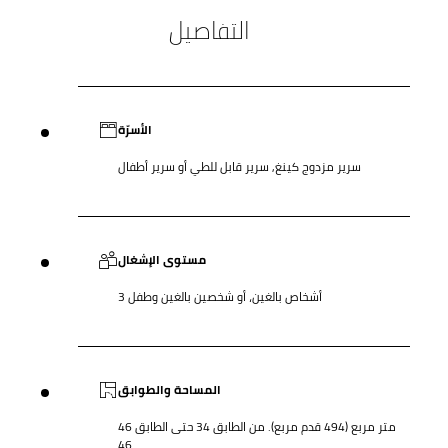
التفاصيل
الأسرّة
سرير مزدوج كينغ, سرير قابل للطي أو سرير أطفال
مستوى الإشغال
3 أشخاص بالغين، أو شخصين بالغين وطفل
المساحة والطوابق
46 متر مربع (494 قدم مربع). من الطابق 34 حتى الطابق
46