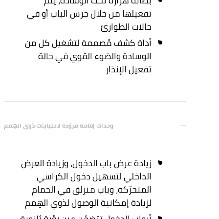
بطانة هزّازة تحت الوسادة، يتم
تفعيلها من خلال جرس الباب أو في
حالات الطوارئ
أداة كشف مُصممة لتشغيل كل من
الوسادة والضوء القوي في حالة
تفعيل الإنذار
وحدات إقامة مزوّدة لاحتياجات ذوي الهِمم
زيادة عرض باب الدخول، وزيادة العرض
الداخلي لتسهيل دخول الكراسي
المتحرّكة، وباب منزلق في الحمام
لزيادة إمكانية الوصول لذوي الهِمم
أبواب الدخول تتضمّن عين رؤية ثانوية