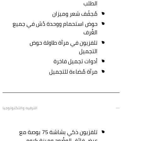
الطلب
مُجفّف شعر وميزان
حوض استحمام ووحدة دُش في جميع
الغُرف
تلفزيون في مرآة طاولة حوض
التجميل
أدوات تجميل فاخرة
مرآة مُضاءة للتجميل
الترفيه والتكنولوجيا
تلفزيون ذكي بشاشة 75 بوصة مع
عرض فائق الوضُوح وميزة كروم