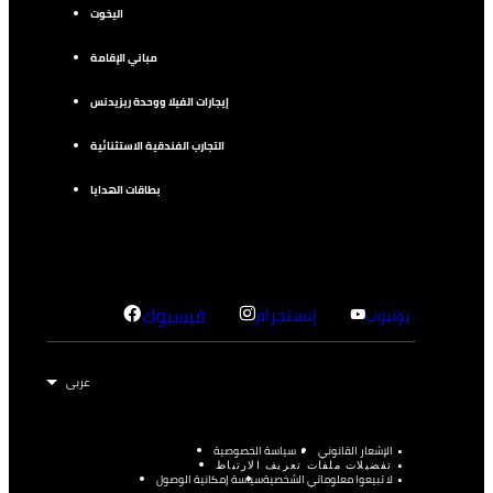
اليخوت
مباني الإقامة
إيجارات الفيلا ووحدة ريزيدنس
التجارب الفندقية الاستثنائية
بطاقات الهدايا
إنستجرام
فيسبوك
يوتيوب
الإشعار القانوني
سياسة الخصوصية
تفضيلات ملفات تعريف الارتباط
لا تبيعوا معلوماتي الشخصية
سياسة إمكانية الوصول