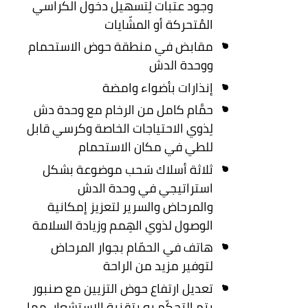
وجود عتبات لِتسهيل دخول الكراسي
المُتحركة أو المشّايات
مقابض في منطقة حوض الاستحمام
ووحدة الدش
إنذارات بأضواء وامضة
حمَّام كامل من الرخام مع وحدة دش
لِذوي الاحتياجات الخاصة وكرسي قابل
للطي في مكان الاستحمام
ثلاثة أسلاك سَحب موضوعة بشكل
استراتيجي في وحدة الدش
والمرحاض والسرير لتعزيز إمكانية
الوصول لذوي الهِمم وزيادة السلامة
هاتف في الحمّام بجوار المرحاض
لتوفير مزيد من الراحة
تعديل ارتفاع حوض التزيين مع صنبور
يتم التحكّم به بتقنية الاستشعار، مما