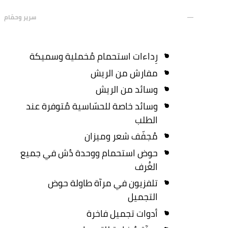
سرير وحمّام
رِداءات استحمام مُخملية وسميكة
مفارش من الريش
وسائد من الريش
وسائد خاصة للحسّاسية مُتوفرة عند
الطلب
مُجفّف شعر وميزان
حوض استحمام ووحدة دُش في جميع
الغُرف
تلفزيون في مرآة طاولة حوض
التجميل
أدوات تجميل فاخرة