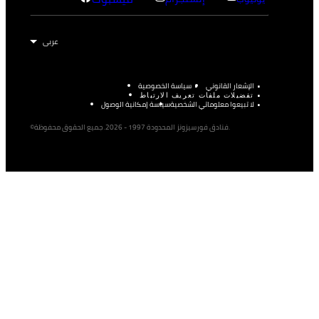
الإشعار القانوني
سياسة الخصوصية
تفضيلات ملفات تعريف الارتباط
لا تبيعوا معلوماتي الشخصية
سياسة إمكانية الوصول
©فنادق فورسيزونز المحدودة 1997 - 2026. جميع الحقوق محفوظة.