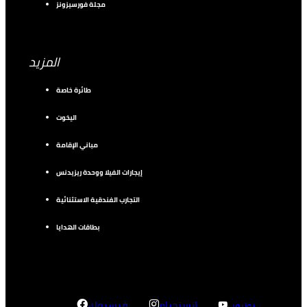
مجلة فورسيزونز
المزيد
طائرة خاصة
اليخوت
مباني الإقامة
إيجارات الفيلا ووحدة ريزيدنس
التجارب الفندقية الاستثنائية
بطاقات الهدايا
إنستجرام
فيسبوك
يوتيوب