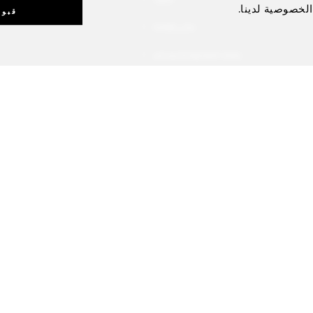
الخصوصية لدينا.
قبول
مباني الإقامة
إيجارات الفيلا ووحدة ريزيدنس
التجارب الفندقية الاستثنائية
بطاقات الهدايا
يوتيوب
لا تبيعوا معلوماتي الشخصية
سياسة إمكانية الوصول
 ملفات تعريف الارتباط
©فنادق فورسيزونز المحدودة 1997 - 2026. جميع الحقوق محفوظة.