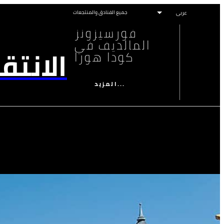
جميع الفنادق والمنتجعات
فورسيزونز
المالديف في
الانتق
كودا هورا
المزيد...