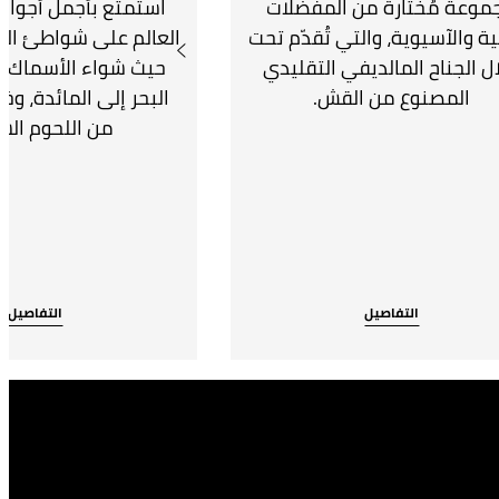
موعة مُختارة من المفضلات
استمتع بأجمل أجواء
ية والآسيوية، والتي تُقدّم تحت
العالم على شواطئ ال
ل الجناح المالديفي التقليدي
حيث شواء الأسماك ا
المصنوع من القش.
البحر إلى المائدة، وخ
من اللحوم الش
التفاصيل
التفاصيل