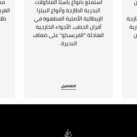
ن
استمتع بأنواع باستا المأكولات
مج
البحرية الطازجة وأنواع البيتزا
الغرب
ازجة
الإيطالية الأصلية المطهوة في
ظلا
رية
أفران الحطب، الأجواء الخارجية
ن
الهادئة "الفريسكو" على ضفاف
البحيرة.
التفاصيل