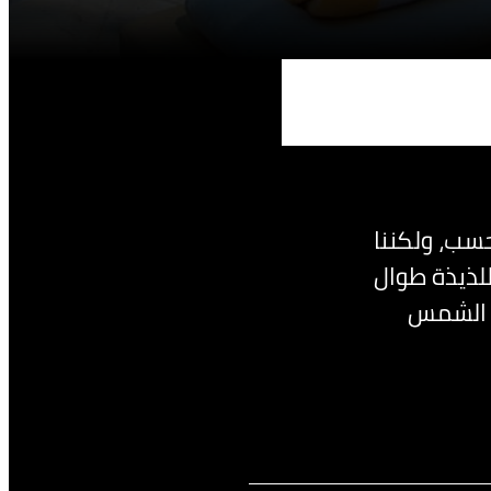
حسب، ولكننا
لذيذة طوال
ة الشمس