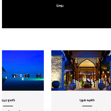
يوميًا
كافيه هورا
كاندو جريل