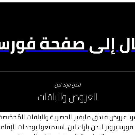
ال إلى صفحة فورسي
لندن بارك لين
العروض والباقات
ا عروض فندق مايفير الحصرية والباقات المُخصّص
ورسيزونز لندن بارك لين. استمتعوا بوحدات الإقامة