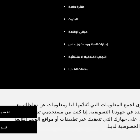
طائرة خاصة
اليخوت
مباني الإقامة
إيجارات الفيلا ووحدة ريزيدنس
التجارب الفندقية الاستثنائية
بطاقات الهدايا
ى لجمع المعلومات التي تُقدّمها لنا ومعلومات عن تفاعلك مع
يوتيوب
دة في جهودنا التسويقية. إذا كنت من مستخدمي تطبيق الهاتف
تفضيل
رى على جهازك التي تتعقبك عبر تطبيقات أو مواقع الويب التابعة
الخصوصية لدينا.
قبول
لا تبيعوا معلوماتي الشخصية
سياسة إمكانية الوصول
 ملفات تعريف الارتباط
©فنادق فورسيزونز المحدودة 1997 - 2026. جميع الحقوق محفوظة.