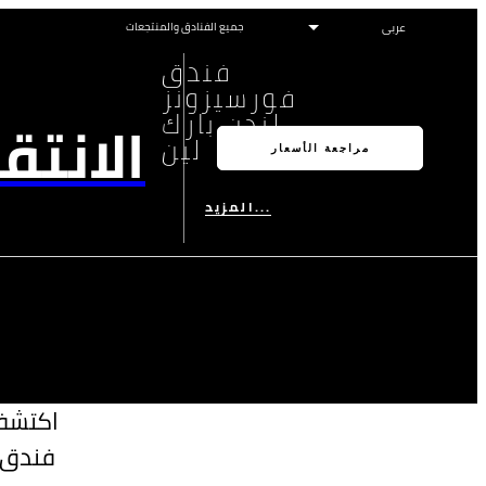
جميع الفنادق والمنتجعات
فندق
فورسيزونز
لندن بارك
الانتق
لين
مراجعة الأسعار
المزيد...
اكتشفو
فندق ف