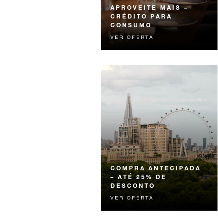
APROVEITE MAIS –
CRÉDITO PARA
CONSUMO
VER OFERTA
Experimente algo inesquecível
com crédito para você gastar
elevando sua estadia.
COMPRA ANTECIPADA
– ATÉ 25% DE
DESCONTO
VER OFERTA
Aproveite até 25% de desconto
na tarifa do quarto ao reservar