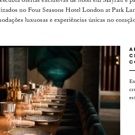
lizados no Four Seasons Hotel London at Park Lan
odações luxuosas e experiências únicas no coração
A
C
C
Ex
cr
es