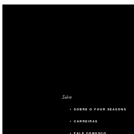
sua estadia com antecedência.
Sobre
SOBRE O FOUR SEASONS
CARREIRAS
FALE CONOSCO