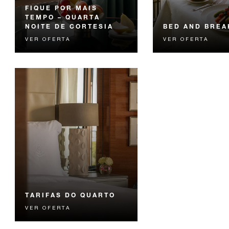
FIQUE POR MAIS
TEMPO – QUARTA
NOITE DE CORTESIA
BED AND BREA
VER OFERTA
VER OFERTA
Receba a quarta noite em
Comece o dia com 
cortesia
exclusivo café da m
Seasons.
TARIFAS DO QUARTO
VER OFERTA
Melhor tarifa garantida. Reserve
a nossa opção mais flexível.