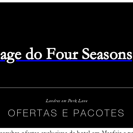
page do Four Seasons
Londres em Park Lane
OFERTAS E PACOTES
scubra ofertas exclusivas de hotel em Mayfair e p