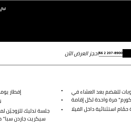
3 ليالٍ
احجز العرض الآن
66 2 207-8900
بات للهضم بعد العشاء في
إفطار يومي
ن
 حمّام استثنائية داخل الفيلا
سيكريت جاردن سبا" م