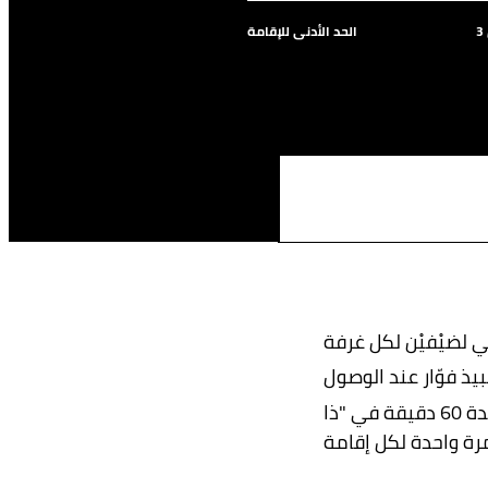
الحد الأدنى للإقامة
 لضيْفيْن لكل غرفة
بيذ فوّار عند الوصول
جلسة تدليك للزوجيّن لمدة 60 دقيقة في "ذا
رة واحدة لكل إقامة