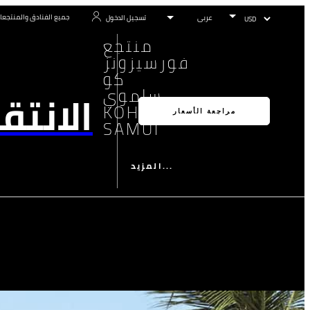
جميع الفنادق والمنتجعا
تسجيل الدخول
منتجع
فورسيزونز
كو
ساموي
الانتق
KOH
مراجعة الأسعار
SAMUI
المزيد...