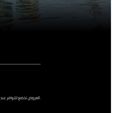
العروض تخضع للتوافر عند الحجز. قد يتم تطبيق قيود تواريخ ذروة الحجز وغيرها من الشروط.