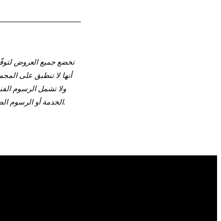
تخضع جميع العروض لتوفّر
أنها لا تنطبق على المجم
ولا تشمل الرسوم الفند
الخدمة أو الرسوم الضريبية أو التكاليف الإضافية، ما لم يُذكر غير ذلك. قد تُطبّق رسوم المغادرة المبكرة. الأسعار خاضعة للتغيير.