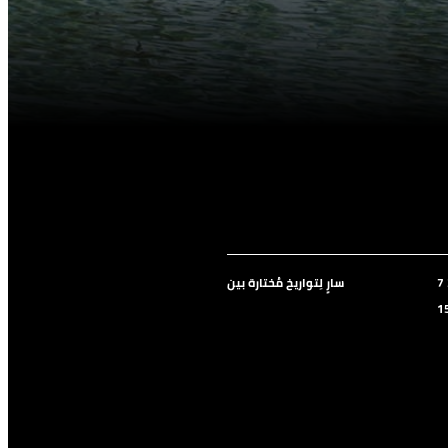
سارٍ لِتواريخ مُختارة بين