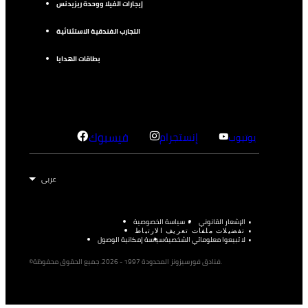
إيجارات الفيلا ووحدة ريزيدنس
التجارب الفندقية الاستثنائية
بطاقات الهدايا
إنستجرام
فيسبوك
يوتيوب
الإشعار القانوني
سياسة الخصوصية
تفضيلات ملفات تعريف الارتباط
لا تبيعوا معلوماتي الشخصية
سياسة إمكانية الوصول
©فنادق فورسيزونز المحدودة 1997 - 2026. جميع الحقوق محفوظة.