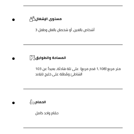
مستوى الإشغال
3 أشخاص بالغين، أو شخصان بالغان وطفل
المساحة والطوابق
103 متر مربع (1,108 قدم مربع). على تلة هادئة، بعيداً عن
الشاطئ ومُطلة على خليج تايلاند
الحمام
حمّام واحد كامل