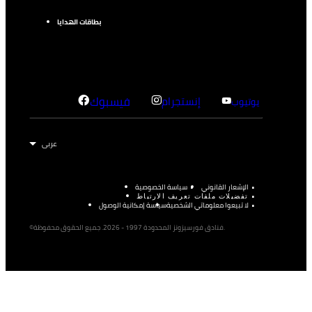
بطاقات الهدايا
إنستجرام
فيسبوك
يوتيوب
الإشعار القانوني
سياسة الخصوصية
تفضيلات ملفات تعريف الارتباط
لا تبيعوا معلوماتي الشخصية
سياسة إمكانية الوصول
©فنادق فورسيزونز المحدودة 1997 - 2026. جميع الحقوق محفوظة.