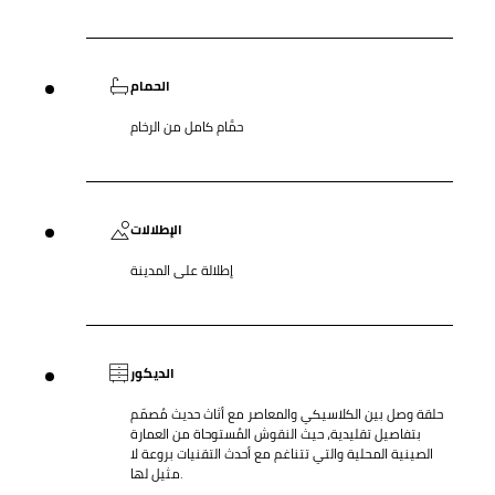
الحمام
حمَّام كامل من الرخام
الإطلالات
إطلالة على المدينة
الديكور
حلقة وصل بين الكلاسيكي والمعاصر مع أثاث حديث مُصمّم
بتفاصيل تقليدية، حيث النقوش المُستوحاة من العمارة
الصينية المحلية والتي تتناغم مع أحدث التقنيات بروعة لا
مثيل لها.