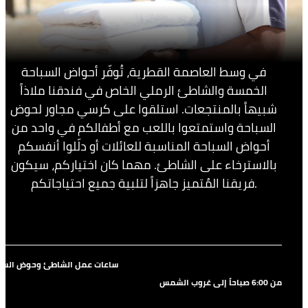
في وسط العاصمة القطرية، تُوفّر أحواض السباحة
الخمسة والشاطئ الرملي الخاص في فندقنا ملاذاً
شبيهاً بالمنتجعات. استلقوا على كرسي مجاور لحوض
السباحة واستمتعوا باللعب مع أطفالكم في واحد من
أحواض السباحة المناسبة للعائلات أو دلّلوا أنفسكم
بالاسترخاء على الشاطئ. مهما كان اختياركم، سيكون
فريقنا المُتميز جاهزاً لتلبية جميع احتياجاتكم.
ساعات عمل الشاطئ وحوض السب
من 6:00 صباحاً إلى غروب الشمس