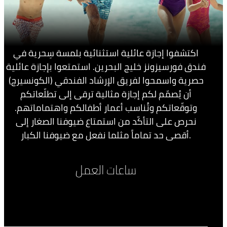
اكتشفوا إجازة عائلية استثنائية بلمسة سِحرية في
فندق فورسيزونز خليج البحرين. استمتعوا بإجازة عائلية
حصرية واسمحوا لفريق الإرشاد الفندقي (الكونسيرج)
أن يُصمّم لكم إجازة مثالية ترقى إلى تطلّعاتكم
وتوقّعاتكم وتُناسب أعمار أطفالكم واهتماماتهم.
نحرص على التأكّد من استمتاع ضيوفنا الصغار إلى
أقصى حد تماماً مثلما نفعل مع ضيوفنا الكبار.
ساعات العمل