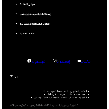
مباني الإقامة
إيجارات الفيلا ووحدة ريزيدنس
التجارب الفندقية الاستثنائية
بطاقات الهدايا
إنستجرام
فيسبوك
يوتيوب
الإشعار القانوني
سياسة الخصوصية
تفضيلات ملفات تعريف الارتباط
لا تبيعوا معلوماتي الشخصية
سياسة إمكانية الوصول
©فنادق فورسيزونز المحدودة 1997 - 2026. جميع الحقوق محفوظة.