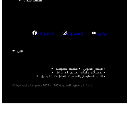
بطاقات الهدايا
إنستجرام
فيسبوك
يوتيوب
الإشعار القانوني
سياسة الخصوصية
تفضيلات ملفات تعريف الارتباط
لا تبيعوا معلوماتي الشخصية
سياسة إمكانية الوصول
©فنادق فورسيزونز المحدودة 1997 - 2026. جميع الحقوق محفوظة.