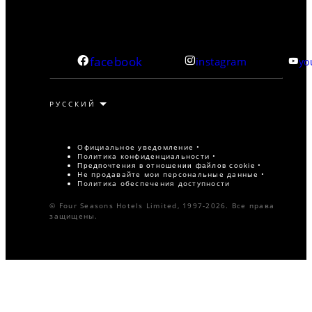
facebook
instagram
yo
Официальное уведомление
Политика конфиденциальности
Предпочтения в отношении файлов cookie
Не продавайте мои персональные данные
Политика обеспечения доступности
© Four Seasons Hotels Limited, 1997-2026. Все права
защищены.