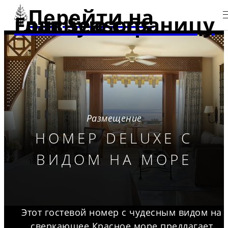
Перейти на
главную страницу Four Seasons
Размещение
НОМЕР DELUXE С
ВИДОМ НА МОРЕ
Этот гостевой номер с чудесным видом на
сверкающее Красное море предлагает