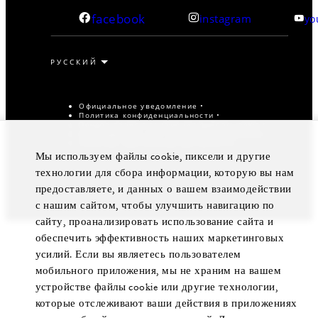
facebook
instagram
yo
Официальное уведомление
Политика конфиденциальности
Предпочтения в отношении файлов cookie
Не продавайте мои персональные данные
Политика обеспечения доступности
Мы используем файлы cookie, пиксели и другие
© Four Seasons Hotels Limited, 1997-2026. Все права
технологии для сбора информации, которую вы нам
защищены.
предоставляете, и данных о вашем взаимодействии
с нашим сайтом, чтобы улучшить навигацию по
сайту, проанализировать использование сайта и
обеспечить эффективность наших маркетинговых
усилий. Если вы являетесь пользователем
мобильного приложения, мы не храним на вашем
устройстве файлы cookie или другие технологии,
которые отслеживают ваши действия в приложениях