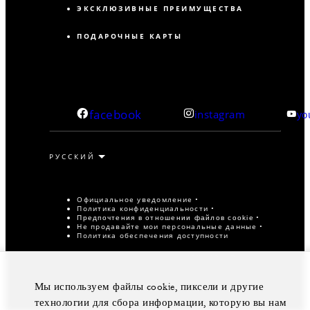
ЭКСКЛЮЗИВНЫЕ ПРЕИМУЩЕСТВА
ПОДАРОЧНЫЕ КАРТЫ
facebook
instagram
yo
Официальное уведомление
Политика конфиденциальности
Предпочтения в отношении файлов cookie
Не продавайте мои персональные данные
Политика обеспечения доступности
© Four Seasons Hotels Limited, 1997-2026. Все права
защищены.
Мы используем файлы cookie, пиксели и другие
технологии для сбора информации, которую вы нам