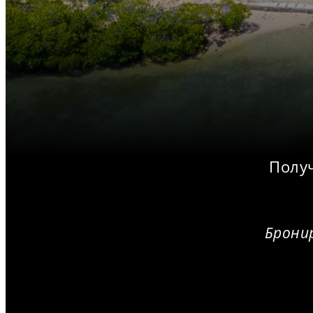
Получ
Бронир