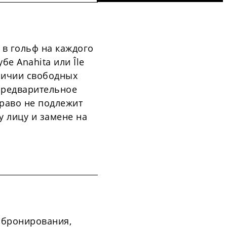
 в гольф на каждого
убе Anahita или Île
аличии свободных
 предварительное
раво не подлежит
у лицу и замене на
 бронирования,