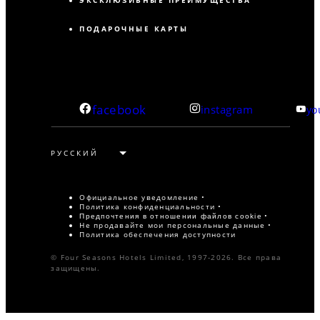
ЭКСКЛЮЗИВНЫЕ ПРЕИМУЩЕСТВА
ПОДАРОЧНЫЕ КАРТЫ
facebook
instagram
yo
Официальное уведомление
Политика конфиденциальности
Предпочтения в отношении файлов cookie
Не продавайте мои персональные данные
Политика обеспечения доступности
© Four Seasons Hotels Limited, 1997-2026. Все права
защищены.