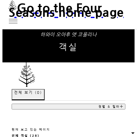
Go to the Four
Seasons home page
하와이 오아후 앳 코올리나
객실
전체 보기
(
0
)
정렬 & 필터
현재 보고 있는 페이지