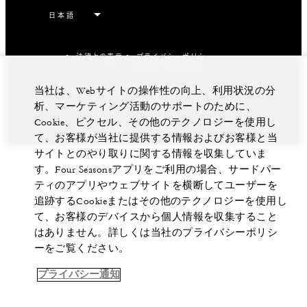
法律上の表示
プライバシーポリシー
私の個人情報を販売しない
Cookie設定
アクセシビリティポリシー
当社は、Webサイトの操作性の向上、利用状況の分
©Four Seasons Hotels Limited 1997-2026. All Rights
Reserved.
析、マーケティング活動のサポートのために、
Cookie、ピクセル、その他のテクノロジーを使用し
て、お客様が当社に提供する情報およびお客様と当
サイトとのやり取りに関する情報を収集していま
す。Four Seasonsアプリをご利用の場合、サードパー
ティのアプリやウェブサイトを横断してユーザーを
追跡するCookieまたはその他のテクノロジーを使用し
て、お客様のデバイスから個人情報を収集すること
はありません。詳しくは当社のプライバシーポリシ
ーをご覧ください。
プライバシー通知