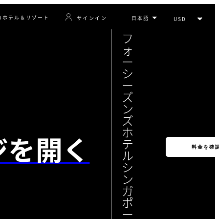
のホテル＆リゾート
サインイン
フ
ォ
ー
シ
ー
ズ
ン
ズ
ホ
ジを開く
テ
料金を確
ル
シ
ン
ガ
ポ
ー