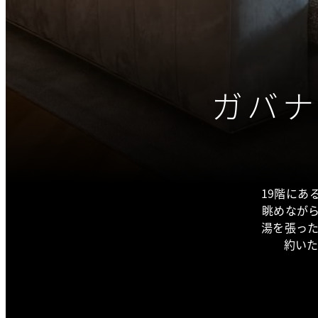
ガバナ
19階にあ
眺めなが
湯を張っ
約いた