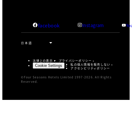
facebook
Instagram
Yo
法律上の表示
プライバシーポリシー
私の個人情報を販売しない
Cookie Settings
アクセシビリティポリシー
©Four Seasons Hotels Limited 1997-2026. All Rights
Reserved.