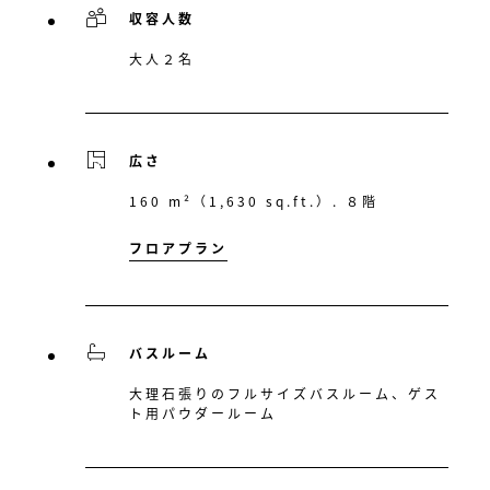
収容人数
大人２名
広さ
160 m²（1,630 sq.ft.）. ８階
フロアプラン
バスルーム
大理石張りのフルサイズバスルーム、ゲス
ト用パウダールーム