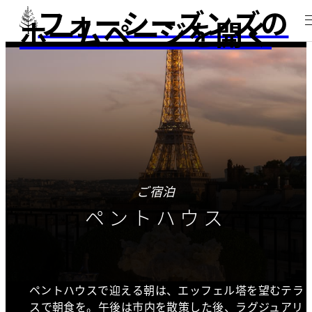
フォーシーズンズの
ホームページを開く
ご宿泊
ペントハウス
ペントハウスで迎える朝は、エッフェル塔を望むテラ
スで朝食を。午後は市内を散策した後、ラグジュアリ