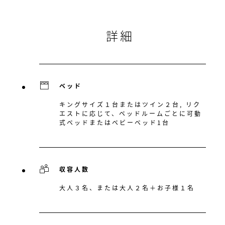
詳細
ベッド
キングサイズ１台またはツイン２台, リク
エストに応じて、ベッドルームごとに可動
式ベッドまたはベビーベッド1台
収容人数
大人３名、または大人２名＋お子様１名