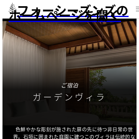
フォーシーズンズの
ホームページを開く
ご宿泊
ガーデンヴィラ
色鮮やかな彫刻が施された扉の先に待つ非日常の世
界。石垣に囲まれた庭園に建つこのヴィラは伝統的な