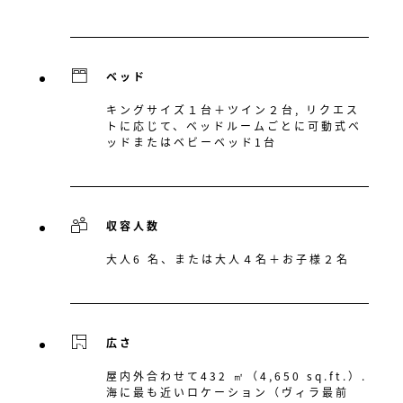
ベッド
キングサイズ１台＋ツイン２台, リクエス
トに応じて、ベッドルームごとに可動式ベ
ッドまたはベビーベッド1台
収容人数
大人6 名、または大人４名＋お子様２名
広さ
屋内外合わせて432 ㎡（4,650 sq.ft.）.
海に最も近いロケーション（ヴィラ最前