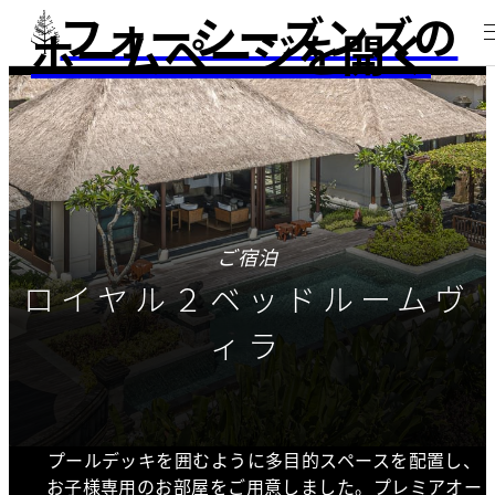
フォーシーズンズの
ホームページを開く
ご宿泊
ロイヤル２ベッドルームヴ
ィラ
プールデッキを囲むように多目的スペースを配置し、
お子様専用のお部屋をご用意しました。プレミアオー