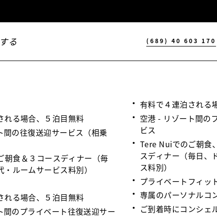
する
(689) 40 603 170
有料で４連泊される
される場合、５泊目無料
空港 - リゾート間
ビス
ート間の往復送迎サービス（相乗
Tere Nuiでのご
スディナー（毎日、
iでのご朝食＆３コースディナー（毎
ス料別）
代・ルームサービス料別）
プライベートフィット
専属のパーソナルコ
される場合、５泊目無料
ご到着時にコンシェ
ート間のプライベート往復送迎サー