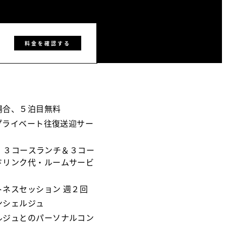
料金を確認する
場合、５泊目無料
のプライベート往復送迎サー
朝食、３コースランチ＆３コー
ドリンク代・ルームサービ
ネスセッション 週２回
ンシェルジュ
ルジュとのパーソナルコン