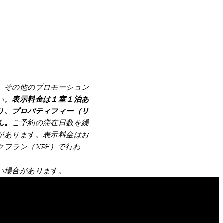
、その他のプロモーション
い。
表示料金は１室１泊あ
り、プロパティフィー（リ
ん。
ご予約の滞在日数を繰
があります。表示料金はお
フラン（XPF）で行わ
い場合があります。