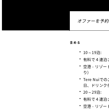
オファーを予約
含める
10～19泊:
有料で４連泊
空港 - リゾ
り）
Tere Nu
日、ドリンク
20～29泊:
有料で４連泊
空港 - リゾ