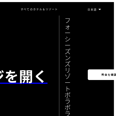
すべてのホテル＆リゾート
フ
ォ
ー
シ
ー
ズ
ン
ズ
ジを開く
リ
ゾ
料金を確
ー
ト
ボ
ラ
ボ
ラ