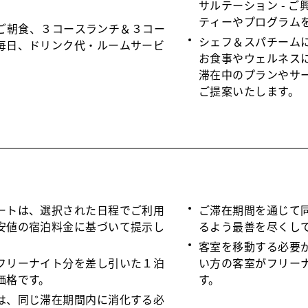
サルテーション - 
ティーやプログラム
iでのご朝食、３コースランチ＆３コー
シェフ＆スパチームに
毎日、ドリンク代・ルームサービ
お食事やウェルネス
滞在中のプランやサ
ご提案いたします。
ートは、選択された日程でご利用
ご滞在期間を通じて
安値の宿泊料金に基づいて提示し
るよう最善を尽くし
客室を移動する必要
フリーナイト分を差し引いた１泊
い方の客室がフリー
価格です。
す。
は、同じ滞在期間内に消化する必