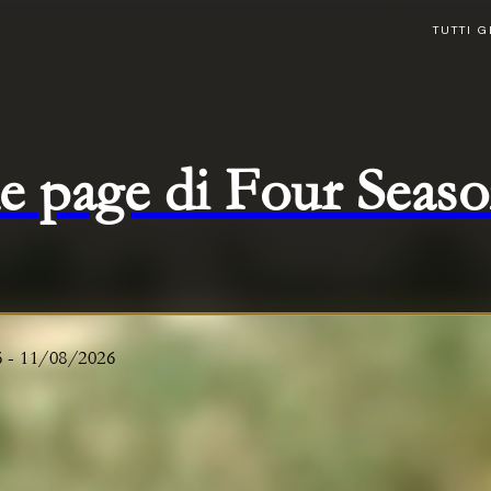
TUTTI G
e page di Four Seas
6
-
11/08/2026