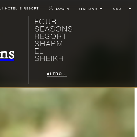
LI HOTEL E RESORT
LOGIN
FOUR
SEASONS
RESORT
SHARM
ons
EL
SHEIKH
ALTRO...