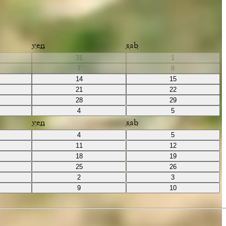
ven
sab
31
1
7
8
14
15
21
22
28
29
4
5
ven
sab
4
5
11
12
18
19
25
26
2
3
9
10