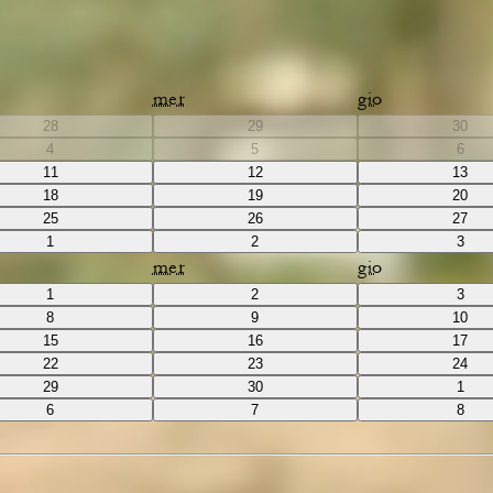
mer
gio
28
29
30
4
5
6
11
12
13
18
19
20
25
26
27
1
2
3
mer
gio
1
2
3
8
9
10
15
16
17
22
23
24
29
30
1
6
7
8