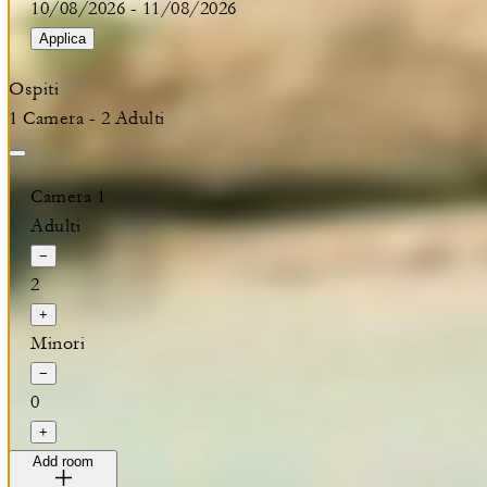
10/08/2026
-
11/08/2026
Applica
Ospiti
1 Camera - 2 Adulti
Camera 1
Adulti
−
2
+
Minori
−
0
+
Add room