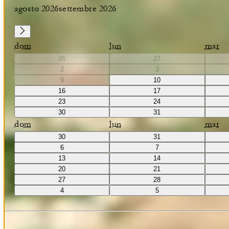
agosto 2026
settembre 2026
dom
lun
mar
26
27
2
3
9
10
16
17
23
24
30
31
dom
lun
mar
30
31
6
7
13
14
20
21
27
28
4
5