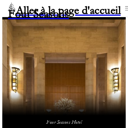
Aller à la page d'accueil
Four Seasons
Four Seasons Hotel