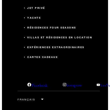
JET PRIVÉ
YACHTS
RÉSIDENCES FOUR SEASONS
VILLAS ET RÉSIDENCES EN LOCATION
EXPÉRIENCES EXTRAORDINAIRES
CARTES CADEAUX
Facebook
Instagram
YouTu