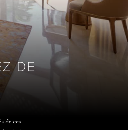
EZ DE
és de ces