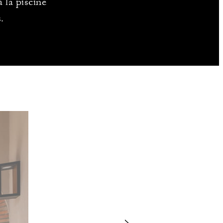
à la piscine
.