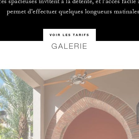
s spacieuses invitent à la détente, et l'accès facile 
permet d'effectuer quelques longueurs matinales
VOIR LES TARIFS
GALERIE