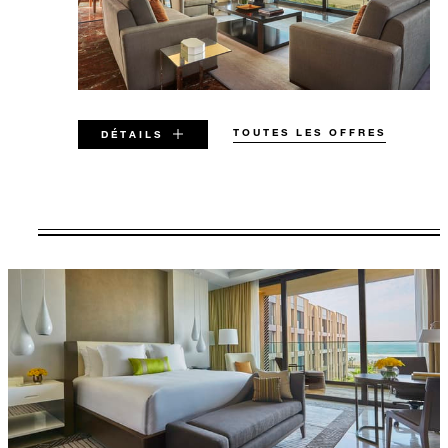
TOUTES LES OFFRES
DÉTAILS
OFFRE VALABLE POUR UNE
SÉLECTION DE DATES ENTRE
7 AOÛT 2026 – 31 DÉC. 2027
Offres soumises à disponibilité au moment de la
réservation. Non valables à certaines dates.
D’autres restrictions peuvent s’appliquer.
SÉJOUR MINIMUM :