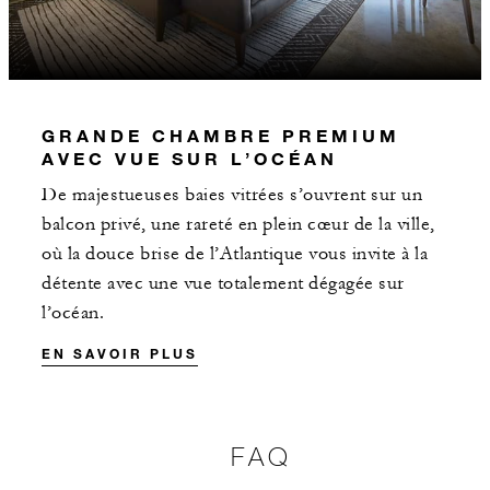
2 NUITS
INCLUS
GRANDE CHAMBRE PREMIUM
AVEC VUE SUR L’OCÉAN
Pour les hôtes séjournant dans une suite :
200 EUR de crédit hôtelier par séjour
De majestueuses baies vitrées s’ouvrent sur un
balcon privé, une rareté en plein cœur de la ville,
où la douce brise de l’Atlantique vous invite à la
détente avec une vue totalement dégagée sur
l’océan.
PLUS DE DÉTAILS
EN SAVOIR PLUS
FAQ