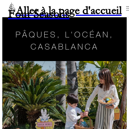
Aller à la page d'accueil
Four Seasons
PÂQUES, L'OCÉAN,
CASABLANCA