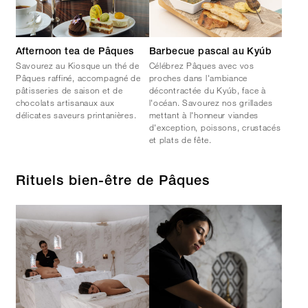
Afternoon tea de Pâques
Barbecue pascal au Kyúb
Savourez au Kiosque un thé de
Célébrez Pâques avec vos
Pâques raffiné, accompagné de
proches dans l'ambiance
pâtisseries de saison et de
décontractée du Kyúb, face à
chocolats artisanaux aux
l'océan. Savourez nos grillades
délicates saveurs printanières.
mettant à l'honneur viandes
d'exception, poissons, crustacés
et plats de fête.
Rituels bien-être de Pâques