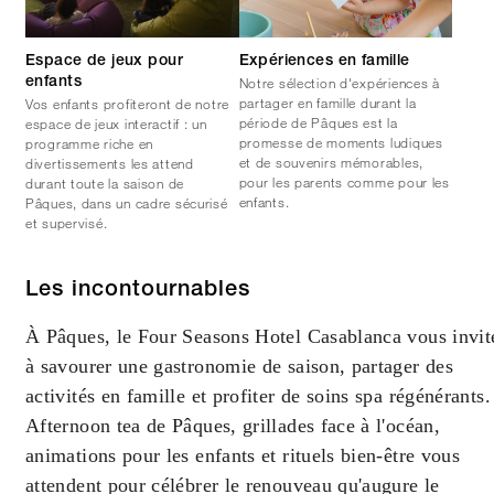
Espace de jeux pour
Expériences en famille
Notre sélection d'expériences à
enfants
partager en famille durant la
Vos enfants profiteront de notre
période de Pâques est la
espace de jeux interactif : un
promesse de moments ludiques
programme riche en
et de souvenirs mémorables,
divertissements les attend
pour les parents comme pour les
durant toute la saison de
enfants.
Pâques, dans un cadre sécurisé
et supervisé.
Les incontournables
À Pâques, le Four Seasons Hotel Casablanca vous invit
à savourer une gastronomie de saison, partager des
activités en famille et profiter de soins spa régénérants.
Afternoon tea de Pâques, grillades face à l'océan,
animations pour les enfants et rituels bien-être vous
attendent pour célébrer le renouveau qu'augure le