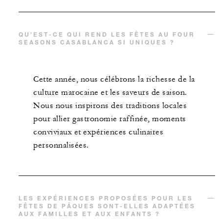
QU’EST-CE QUI REND LES FÊTES AU FOUR
SEASONS CASABLANCA SI UNIQUES ?
Cette année, nous célébrons la richesse de la
culture marocaine et les saveurs de saison.
Nous nous inspirons des traditions locales
pour allier gastronomie raffinée, moments
conviviaux et expériences culinaires
personnalisées.
LES EXPÉRIENCES PROPOSÉES POUR LES
FÊTES DE PÂQUES SONT-ELLES ADAPTÉES
AUX FAMILLES ET AUX ENFANTS ?