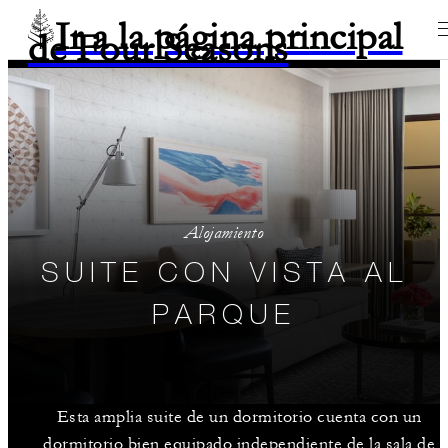
Ir a la página principal
de Four Seasons
Alojamiento
SUITE CON VISTA AL
PARQUE
Esta amplia suite de un dormitorio cuenta con un
dormitorio bien equipado independiente de la sala de