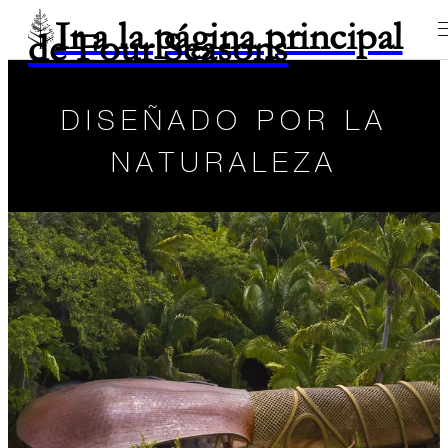
Ir a la página principal
de Four Seasons
DISEÑADO POR LA
NATURALEZA