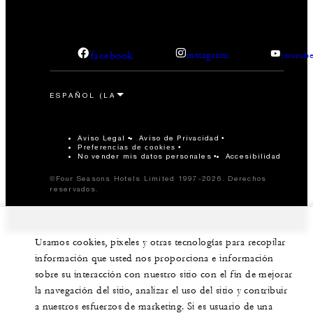
facebook
instagram
youtub
Aviso Legal
Aviso de Privacidad
Preferencias de cookies
No vender mis datos personales
Accesibilidad
©Four Seasons Hotels Limited 1997-2026. Derechos
reservados.
Usamos cookies, pixeles y otras tecnologías para recopilar
información que usted nos proporciona e información
sobre su interacción con nuestro sitio con el fin de mejorar
la navegación del sitio, analizar el uso del sitio y contribuir
a nuestros esfuerzos de marketing. Si es usuario de una