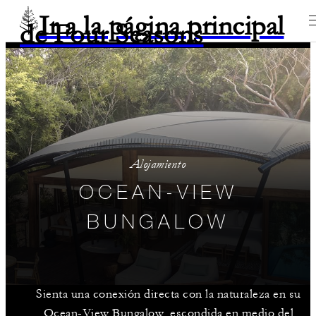
Ir a la página principal
de Four Seasons
Alojamiento
OCEAN-VIEW
BUNGALOW
Sienta una conexión directa con la naturaleza en su
Ocean-View Bungalow, escondida en medio del