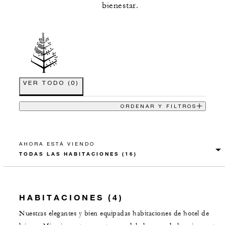
bienestar.
VER TODO
(
0
)
ORDENAR Y FILTROS
AHORA ESTÁ VIENDO
HABITACIONES (4)
Nuestras elegantes y bien equipadas habitaciones de hotel de