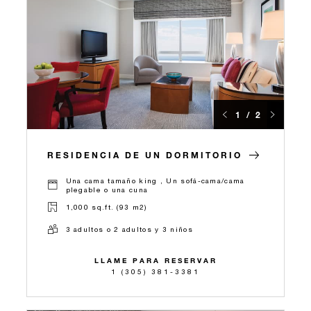
1 / 2
RESIDENCIA DE UN DORMITORIO
Una cama tamaño king , Un sofá-cama/cama
plegable o una cuna
1,000 sq.ft. (93 m2)
3 adultos o 2 adultos y 3 niños
LLAME PARA RESERVAR
1 (305) 381-3381