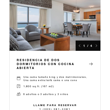
1 / 4
RESIDENCIA DE DOS
DORMITORIOS CON COCINA
ABIERTA
Una cama tamaño king y dos matrimoniales,
Una cama extra/sofá cama o una cuna
1,800 sq.ft. (167 m2)
6 adultos o 3 adultos y 3 niños
LLAME PARA RESERVAR
1 (305) 381-3381