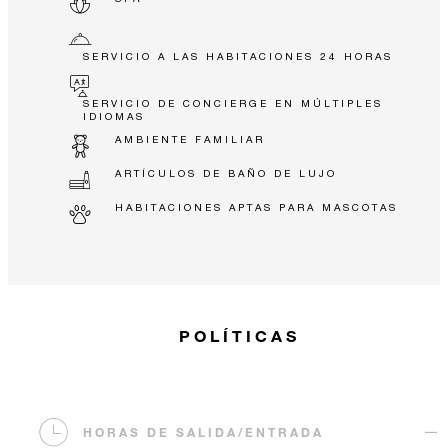
SERVICIO A LAS HABITACIONES 24 HORAS
SERVICIO DE CONCIERGE EN MÚLTIPLES
IDIOMAS
AMBIENTE FAMILIAR
ARTÍCULOS DE BAÑO DE LUJO
HABITACIONES APTAS PARA MASCOTAS
POLÍTICAS
HORAS DE SALIDA/ENTRADA