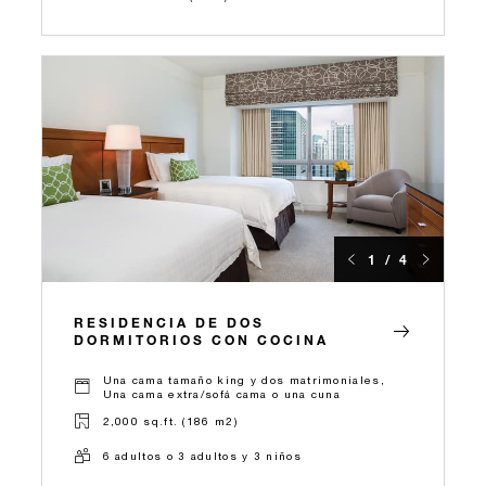
1 / 4
RESIDENCIA DE DOS
DORMITORIOS CON COCINA
Una cama tamaño king y dos matrimoniales,
Una cama extra/sofá cama o una cuna
2,000 sq.ft. (186 m2)
6 adultos o 3 adultos y 3 niños