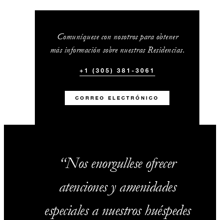
Comuníquese con nosotros para obtener
más información sobre nuestras Residencias.
+1 (305) 381-3061
CORREO ELECTRÓNICO
Nos enorgullese ofrecer
atenciones y amenidades
especiales a nuestros huéspedes