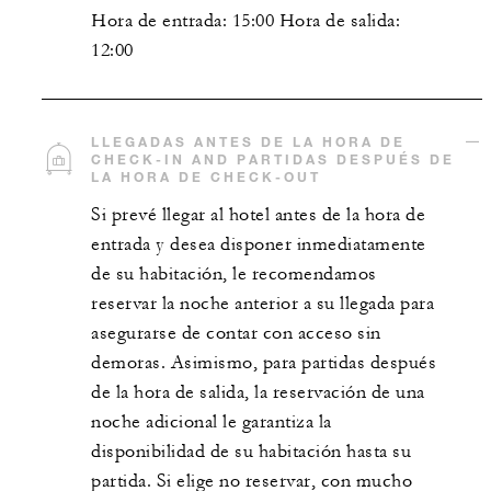
Hora de entrada: 15:00 Hora de salida:
12:00
LLEGADAS ANTES DE LA HORA DE
CHECK-IN AND PARTIDAS DESPUÉS DE
LA HORA DE CHECK-OUT
Si prevé llegar al hotel antes de la hora de
entrada y desea disponer inmediatamente
de su habitación, le recomendamos
reservar la noche anterior a su llegada para
asegurarse de contar con acceso sin
demoras. Asimismo, para partidas después
de la hora de salida, la reservación de una
noche adicional le garantiza la
disponibilidad de su habitación hasta su
partida. Si elige no reservar, con mucho