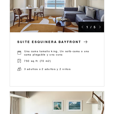
1 / 5
SUITE ESQUINERA BAYFRONT
Una cama tamaño king, Un sofá-cama o una
cama plegable y una cuna
750 sq.ft. (70 m2)
3 adultos o 2 adultos y 2 niños