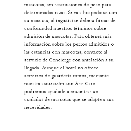
mascotas, sin restricciones de peso para
determinadas razas. Si va a hospedarse con
su mascota, al registrarse deberá firmar de
conformidad nuestros términos sobre
admisión de mascotas. Para obtener más
información sobre los perros admitidos o
las estancias con mascotas, contacte al
servicio de Concierge con antelación a su
llegada. Aunque el hotel no ofrece
servicios de guardería canina, mediante
nuestra asociación con Arsi Care
podremos ayudarle a encontrar un
cuidador de mascotas que se adapte a sus
necesidades.