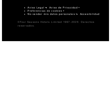
Aviso Legal
Aviso de Privacidad
Preferencias de cookies
No vender mis datos personales
Accesibilidad
©Four Seasons Hotels Limited 1997-2026. Derechos
reservados.