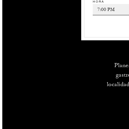
HORA
Plane
gastr
localida