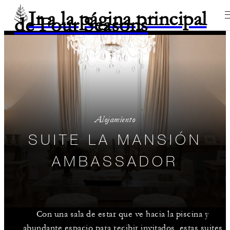
Ir a la página principal
de Four Seasons
Alojamiento
SUITE LA MANSIÓN
AMBASSADOR
Con una sala de estar que ve hacia la piscina y
abundante espacio para recibir invitados, estas suites