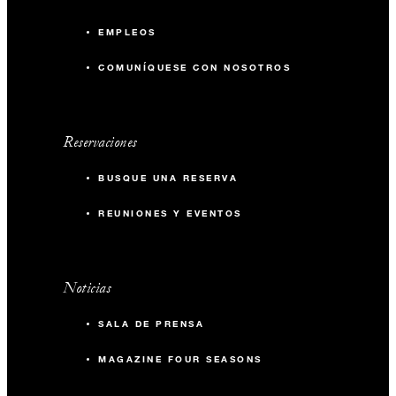
48
Banquete
EMPLEOS
30
Aula
COMUNÍQUESE CON NOSOTROS
50
Recepción
Reservaciones
L'Hiver
BUSQUE UNA RESERVA
69 m2
REUNIONES Y EVENTOS
40
Banquete
Noticias
30
Aula
SALA DE PRENSA
60
Recepción
MAGAZINE FOUR SEASONS