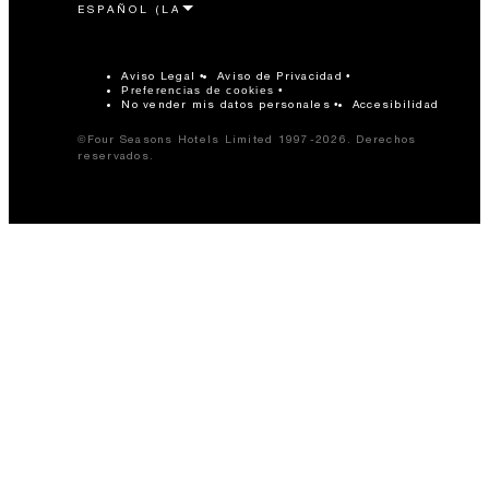
Aviso Legal
Aviso de Privacidad
Preferencias de cookies
No vender mis datos personales
Accesibilidad
©Four Seasons Hotels Limited 1997-2026. Derechos
reservados.