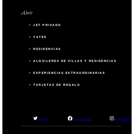
La Bibliothèque
Abrir
40 m2
JET PRIVADO
30
Banquete
YATES
12
Aula
RESIDENCIAS
ALQUILERES DE VILLAS Y RESIDENCIAS
-
Recepción
EXPERIENCIAS EXTRAORDINARIAS
TARJETAS DE REGALO
facebook
twitter
instagram