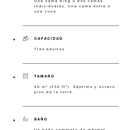
Una cama King o dos camas
individuales, Una cama extra o
una cuna
CAPACIDAD
Tres adultos
TAMAÑO
40 m² (430 ft²). Séptimo y octavo
piso de la torre
BAÑO
Un baño completo de mármol