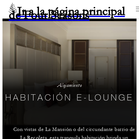
Ir a la página principal
de Four Seasons
Alojamiento
HABITACIÓN E-LOUNGE
Con vistas de La Mansión o del circundante barrio de
La Recoleta, esta tranquila habitación brinda un