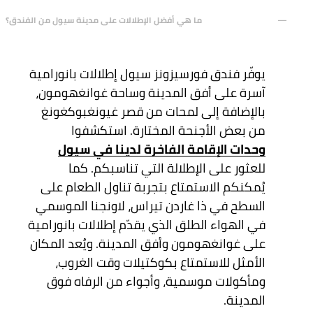
ما هي أفضل الإطلالات على مدينة سيول من الفندق؟
يوفّر فندق فورسيزونز سيول إطلالات بانورامية
آسرة على أفق المدينة وساحة غوانغهومون،
بالإضافة إلى لمحات من قصر غيونغبوكغونغ
من بعض الأجنحة المختارة. استكشفوا
وحدات الإقامة الفاخرة لدينا في سيول
للعثور على الإطلالة التي تناسبكم. كما
يُمكنكم الاستمتاع بتجربة تناول الطعام على
السطح في ذا غاردن تيراس، لاونجنا الموسمي
في الهواء الطلق الذي يقدّم إطلالات بانورامية
على غوانغهومون وأفق المدينة. ويُعد المكان
الأمثل للاستمتاع بكوكتيلات وقت الغروب،
ومأكولات موسمية، وأجواء من الرفاه فوق
المدينة.