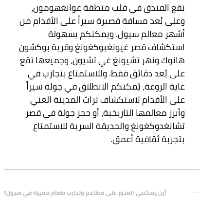
يَقع الفندق في قلب منطقة غوانغهومون،
وعلى بُعد مسافة قصيرة سيراً على الأقدام من
أشهر معالم سيول. ويمكنكم بسهولة
استكشاف قصر غيونغبوكغونغ وقرية بوكشون
هانوك ونهر تشيونغ غي تشيون، وجميعها تقع
على بُعد دقائق فقط. وللاستمتاع بتجارب في
غاية الروعة، يُمكنكم الانطلاق في جولة سيراً
على الأقدام لاستكشاف تراث المدينة الغني
وأبرز معالمها التاريخية، أو حجز جولة في قصر
تشانغدوكغونغ والحديقة السرية للاستمتاع
بتجربة ثقافية أعمق.
أين يمكنني العثور على مطاعم وتجارب طعام مميزة في سيول؟