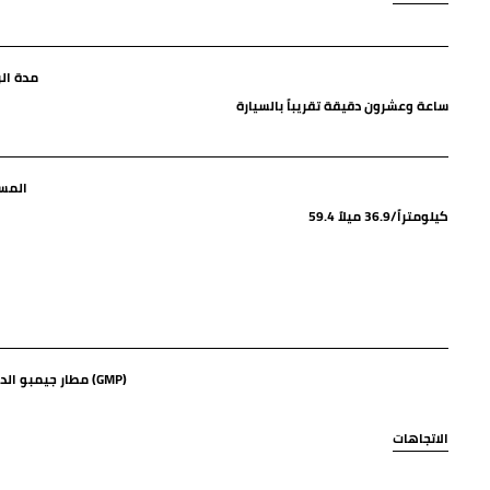
مدة الر
ساعة وعشرون دقيقة تقريباً بالسيارة
المس
59.4 كيلومتراً/36.9 ميلاً
مطار جيمبو الدولي (GMP)
الاتجاهات