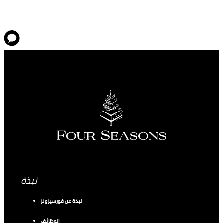
نبذة
نبذة عن فورسيزونز
الوظائف