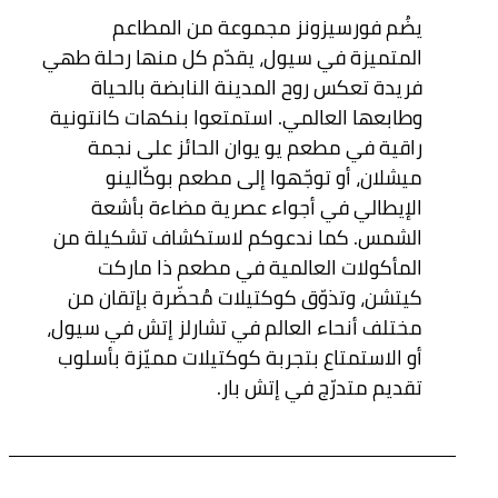
يضُم فورسيزونز مجموعة من المطاعم
المتميزة في سيول، يقدّم كل منها رحلة طهي
فريدة تعكس روح المدينة النابضة بالحياة
وطابعها العالمي. استمتعوا بنكهات كانتونية
راقية في مطعم يو يوان الحائز على نجمة
ميشلان، أو توجّهوا إلى مطعم بوكّالينو
الإيطالي في أجواء عصرية مضاءة بأشعة
الشمس. كما ندعوكم لاستكشاف تشكيلة من
المأكولات العالمية في مطعم ذا ماركت
كيتشن، وتذوّق كوكتيلات مُحضّرة بإتقان من
مختلف أنحاء العالم في تشارلز إتش في سيول،
أو الاستمتاع بتجربة كوكتيلات مميّزة بأسلوب
تقديم متدرّج في إتش بار.