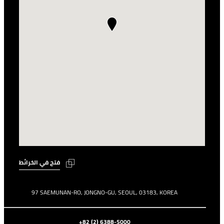
فتح في الخرائط
97 SAEMUNAN-RO, JONGNO-GU, SEOUL, 03183, KOREA
+82 (2) 6388-5000