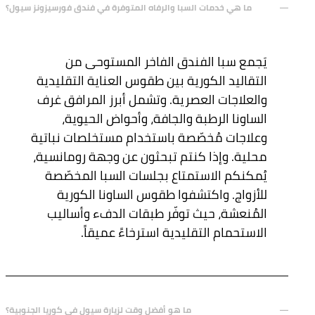
ما هي خدمات السبا والرفاه المتوفرة في فندق فورسيزونز سيول؟
يَجمع سبا الفندق الفاخر المستوحى من
التقاليد الكورية بين طقوس العناية التقليدية
والعلاجات العصرية. وتشمل أبرز المرافق غرف
الساونا الرطبة والجافة، وأحواض الحيوية،
وعلاجات مُخصّصة باستخدام مستخلصات نباتية
محلية. وإذا كنتم تبحثون عن وجهة رومانسية،
يُمكنكم الاستمتاع بجلسات السبا المخصّصة
للأزواج. واكتشفوا طقوس الساونا الكورية
المُنعشة، حيث توفّر طبقات الدفء وأساليب
الاستحمام التقليدية استرخاءً عميقاً.
ما هو أفضل وقت لزيارة سيول في كوريا الجنوبية؟