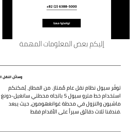
+82 (2) 6388-5000
تواصلوا معنا
إليكم بعض المعلومات المهمة
وسائل النقل ال
توفّر سيول نظام نقل عام مُمتاز. من المطار، يُمكنكم
استخدام خط مترو سيول 5 باتجاه محطتي سانغيل-دونغ
ماشيون والنزول في محطة غوانغهومون، حيث يبعد
فندقنا ثلاث دقائق سيراً على الأقدام فقط.