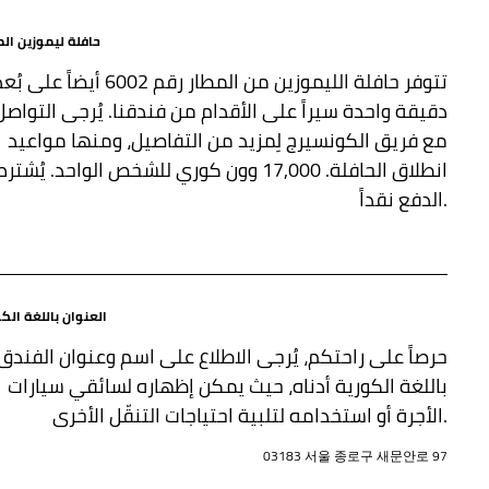
حافلة ليموزين الم
تتوفر حافلة الليموزين من المطار رقم 6002 أيضاً على ب
دقيقة واحدة سيراً على الأقدام من فندقنا. يُرجى التواصل
مع فريق الكونسيرج لِمزيد من التفاصيل، ومنها مواعيد
انطلاق الحافلة. 17,000 وون كوري للشخص الواحد. يُشتر
الدفع نقداً.
العنوان باللغة الك
حرصاً على راحتكم، يُرجى الاطلاع على اسم وعنوان الفندق
باللغة الكورية أدناه، حيث يمكن إظهاره لسائقي سيارات
الأجرة أو استخدامه لتلبية احتياجات التنقّل الأخرى.
03183 서울 종로구 새문안로 97