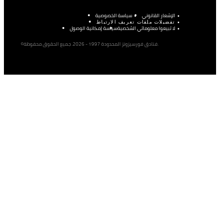
الإشعار القانوني
سياسة الخصوصية
تفضيلات ملفات تعريف الارتباط
لا تبيعوا معلوماتي الشخصية
سياسة إمكانية الوصول
©فنادق فورسيزونز المحدودة 1997 - 2026. جميع الحقوق محفوظة.