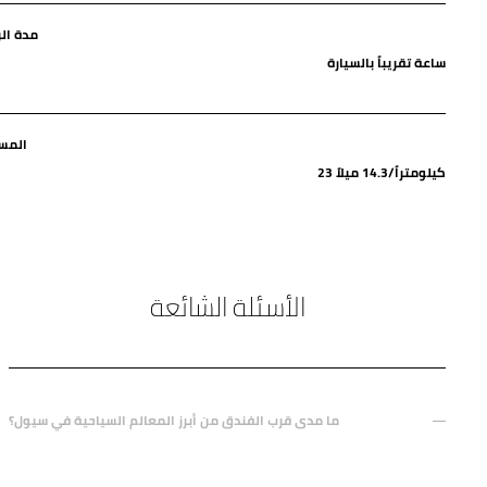
مدة الر
ساعة تقريباً بالسيارة
المس
23 كيلومتراً/14.3 ميلاً
الأسئلة الشائعة
ما مدى قرب الفندق من أبرز المعالم السياحية في سيول؟