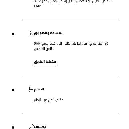
3 أشخاص بالغين، أو شخصان بالغان وطفلان (حتى عمر 17
عامًا)
المساحة والطوابق
500 (قدم مربع) 46 (متر مربع). من الطابق الثاني إلى
الطابق الخامس
مخطط الطابق
الحمام
حمَّام كامل من الرخام
الإطلالات