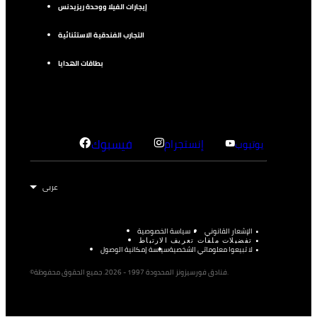
إيجارات الفيلا ووحدة ريزيدنس
التجارب الفندقية الاستثنائية
بطاقات الهدايا
إنستجرام
فيسبوك
يوتيوب
الإشعار القانوني
سياسة الخصوصية
تفضيلات ملفات تعريف الارتباط
لا تبيعوا معلوماتي الشخصية
سياسة إمكانية الوصول
©فنادق فورسيزونز المحدودة 1997 - 2026. جميع الحقوق محفوظة.