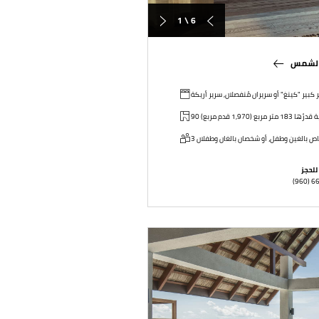
1 \ 6
 الشمس
 كبير "كينغ" أو سريران مُنفصلان, سرير أريكة
خاص بالغين وطفل، أو شخصان بالغان وطفلان
للحجز
(960) 6