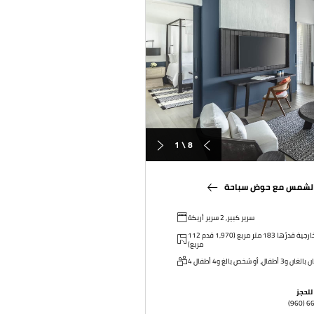
1 \ 8
ب الشمس مع حوض سباحة
سرير كبير, 2 سرير أريكة
112 متر مربع (1,206 قدم مربع) بالإضافة إلى مساحة خارجية قدرُها 183 متر مربع (1,970 قدم
مربع)
للحجز
(960) 6