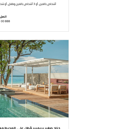
3 أشخاص بالغين، أو 3 أشخاص بالغين وطفل، أو شخصان بالغان وطفلان، أو شخص بالغ و3 أطفال
اتصل 
6 00 888
جناح صغير بريميير مُطل على المحيط م