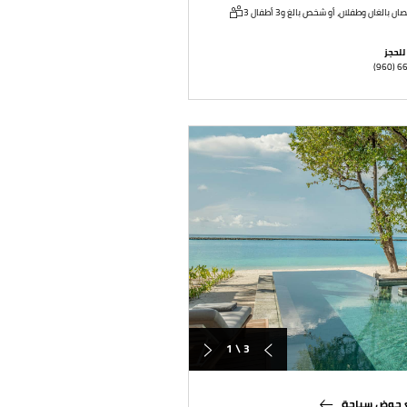
للحجز
(960) 6
1 \ 3
ع حوض سباحة