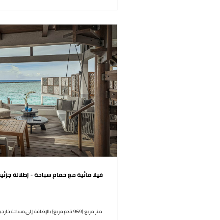
فيلا مائية مع حمام سباحة - إطلالة جزئية
90 متر مربع (969 قدم مربع) بالإضافة إلى مساحة خارجية قدرُها 183 متر مربع (1,970 قدم مربع)