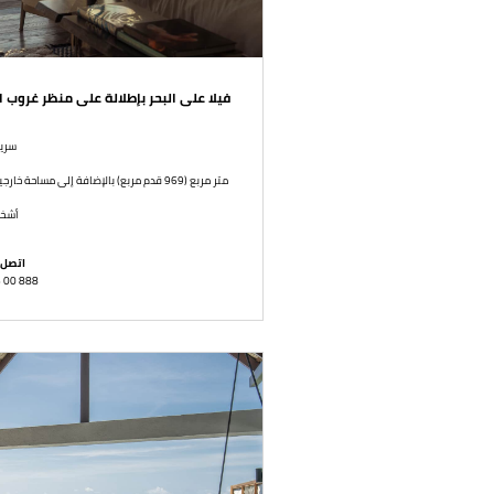
فيلا على البحر بإطلالة على منظر غروب
سرير
90 متر مربع (969 قدم مربع) بالإضافة إلى مساحة خارجية قدرُها 183 متر مربع (1,970 قدم مربع)
3 أش
اتصل 
6 00 888