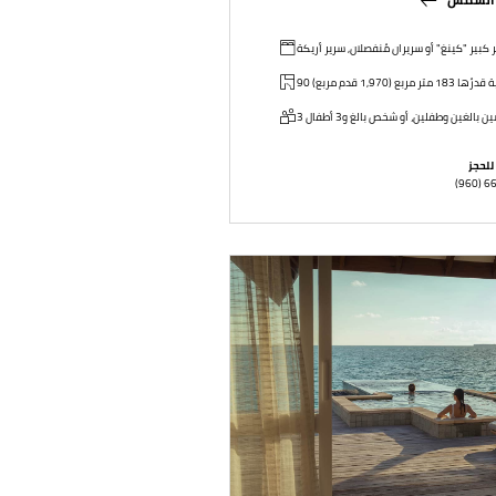
 كبير "كينغ" أو سريران مُنفصلان, سرير أريكة
للحجز
(960) 6