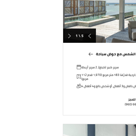
1 \ 5
وق الشمس مع حوض سباحة
سرير كبير (كينغ), 2 سرير أريكة
112 متر مربع (1,206 قدم مربع) بالإضافة إلى مساحة خارجية قدرُها 183 متر مربع (1,970 قدم
مربع)
للحجز
(960) 6