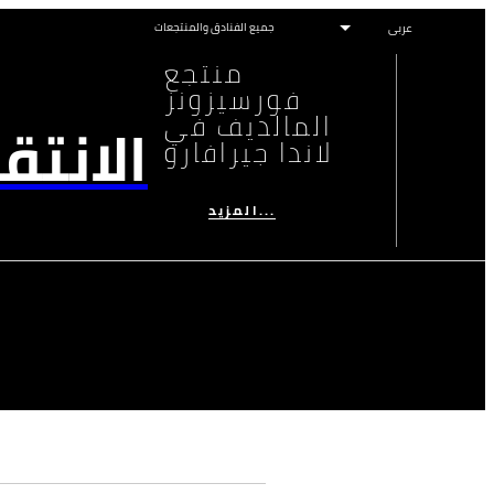
جميع الفنادق والمنتجعات
منتجع
فورسيزونز
المالديف في
الانتق
لاندا جيرافارو
المزيد...