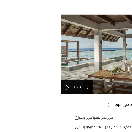
1 \ 3
 على البحر
سرير كبير (كينغ), سرير أريكة