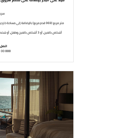
سرير
90 متر مربع (969 قدم مربع) بالإضافة إلى مساحة خارجية قدرُها 183 متر مربع (1,970 قدم مربع)
3 أشخاص بالغين، أو 3 أشخاص بالغين وطفل، أو شخصين بالغين وطفلين، أو شخص بالغ و3 أطفال
اتصل 
6 00 888