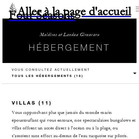
Aller à la page d'accueil
Four Seasons
Maldives at Landaa Giraavaru
HÉBERGEMENT
VOUS CONSULTEZ ACTUELLEMENT
VILLAS (11)
Vous rapprochant plus que jamais du monde marin
époustouflant qui vous entoure, nos spectaculaires bungalows et
villas offrent un accès direct à l'océan ou à la plage, ou
s'assoient sans effort au-dessus de l'eau turquoise sur pilotis.