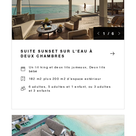
1 / 6
SUITE SUNSET SUR L'EAU À
DEUX CHAMBRES
Un lit king et deux lits jumeaux, Deux lits
bébé
182 m2 plus 200 m2 d'espace extérieur
6 adultes, 5 adultes et 1 enfant, ou 3 adultes
et 3 enfants