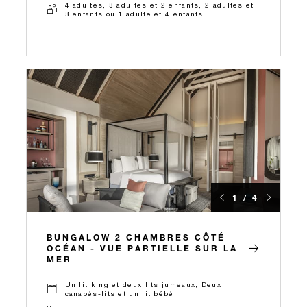
4 adultes, 3 adultes et 2 enfants, 2 adultes et
3 enfants ou 1 adulte et 4 enfants
1 / 4
BUNGALOW 2 CHAMBRES CÔTÉ
OCÉAN - VUE PARTIELLE SUR LA
MER
Un lit king et deux lits jumeaux, Deux
canapés-lits et un lit bébé