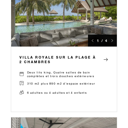
1 / 4
VILLA ROYALE SUR LA PLAGE À
2 CHAMBRES
Deux lits king, Quatre salles de bain
complètes et trois douches extérieures
310 m2 plus 890 m2 d'espace extérieur
6 adultes ou 4 adultes et 4 enfants