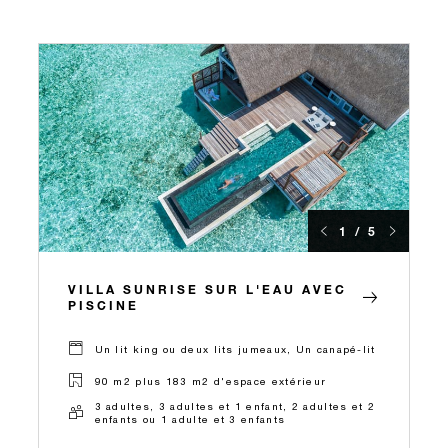
1 / 5
VILLA SUNRISE SUR L'EAU AVEC
PISCINE
Un lit king ou deux lits jumeaux, Un canapé-lit
90 m2 plus 183 m2 d'espace extérieur
3 adultes, 3 adultes et 1 enfant, 2 adultes et 2
enfants ou 1 adulte et 3 enfants