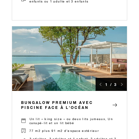
enfants ou 1 adulte et 3 enfants
1 / 3
BUNGALOW PREMIUM AVEC
PISCINE FACE À L'OCÉAN
Un lit « king size » ou deux lits jumeaux, Un
canapé-lit et un lit bébé
77 m2 plus 91 m2 d'espace extérieur
3 adultes, 3 adultes et 1 enfant, 2 adultes et 2