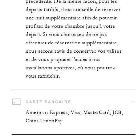
précédente. De la même façon, pour les
départs tardifs, il est conseillé de réserver
une nuit supplémentaire afin de pouvoir
profiter de votre chambre jusqu'à votre
départ. Si vous choisissez de ne pas
effectuer de réservation supplémentaire,
nous serons ravis de conserver vos valises
et de vous proposer l'accès à nos
installations sportives, où vous pourrez
vous rafraîchir.
CARTE BANCAIRE
American Express, Visa, MasterCard, JCB,
China UnionPay