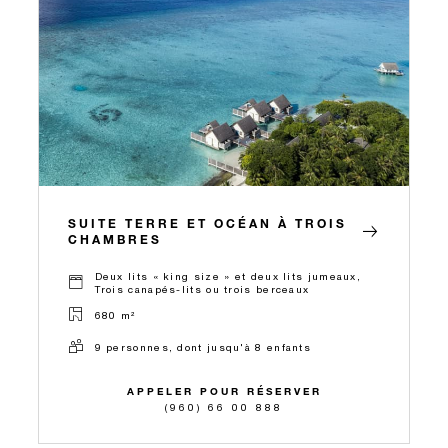
SUITE TERRE ET OCÉAN À TROIS
CHAMBRES
Deux lits « king size » et deux lits jumeaux,
Trois canapés-lits ou trois berceaux
680 m²
9 personnes, dont jusqu'à 8 enfants
APPELER POUR RÉSERVER
(960) 66 00 888