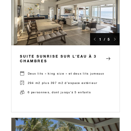
1 / 5
SUITE SUNRISE SUR L'EAU À 3
CHAMBRES
Deux lits « king size » et deux lits jumeaux
294 m2 plus 397 m2 d'espace extérieur
6 personnes, dont jusqu'à 5 enfants