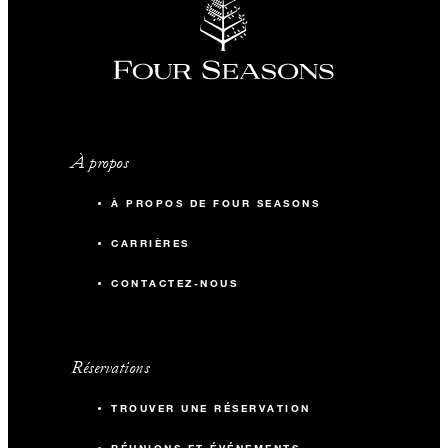
À propos
À PROPOS DE FOUR SEASONS
CARRIÈRES
CONTACTEZ-NOUS
Réservations
TROUVER UNE RÉSERVATION