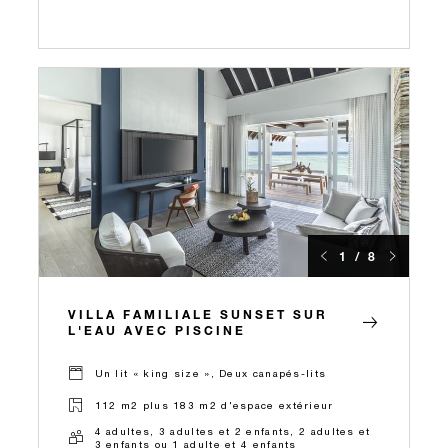
1 / 8
VILLA FAMILIALE SUNSET SUR
L'EAU AVEC PISCINE
Un lit « king size », Deux canapés-lits
112 m2 plus 183 m2 d'espace extérieur
4 adultes, 3 adultes et 2 enfants, 2 adultes et
3 enfants ou 1 adulte et 4 enfants