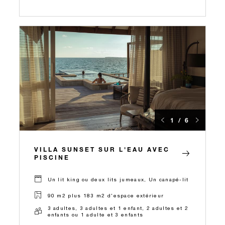
1 / 6
VILLA SUNSET SUR L'EAU AVEC
PISCINE
Un lit king ou deux lits jumeaux, Un canapé-lit
90 m2 plus 183 m2 d'espace extérieur
3 adultes, 3 adultes et 1 enfant, 2 adultes et 2
enfants ou 1 adulte et 3 enfants